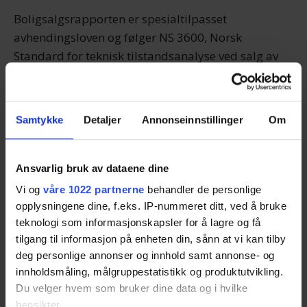
Boligsalgsrapporten er spesialtilpasset
avhendingsloven og følger NS 3600, Norsk
Standard for teknisk tilstandsanalyse ved salg av
bolig.
Hensikten er å gi potensielle kjøpere et realistisk
Samtykke
Detaljer
Annonseinnstillinger
Om
bilde av hvordan det står til med den byggtekniske
tilstanden på boligen, så de kan danne seg en
oppfatning om hvor mye det eventuelt vil koste å
Ansvarlig bruk av dataene dine
utbedre de feilene eller tiltakene som belyses.
Vi og
våre 1022 partnerne
behandler de personlige
opplysningene dine, f.eks. IP-nummeret ditt, ved å bruke
teknologi som informasjonskapsler for å lagre og få
Tilstandsrapport
tilgang til informasjon på enheten din, sånn at vi kan tilby
deg personlige annonser og innhold samt annonse- og
Tilstandsrapporten er en litt lettere utgave av
innholdsmåling, målgruppestatistikk og produktutvikling.
boligsalgsrapporten, og gir en teknisk evaluering
Du velger hvem som bruker dine data og i hvilke
av tilstanden til eiendommen for å avdekke
hensikter.