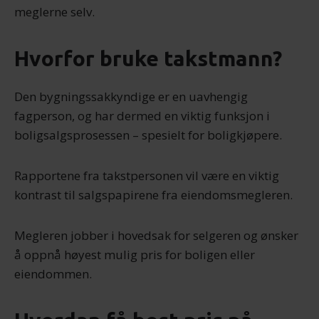
med annen informasjon du har gjort tilgjengelig for dem,
meglerne selv.
eller som de har samlet inn gjennom din bruk av
tjenestene deres.
Hvorfor bruke takstmann?
Den bygningssakkyndige er en uavhengig
fagperson, og har dermed en viktig funksjon i
boligsalgsprosessen – spesielt for boligkjøpere.
Rapportene fra takstpersonen vil være en viktig
kontrast til salgspapirene fra eiendomsmegleren.
Megleren jobber i hovedsak for selgeren og ønsker
å oppnå høyest mulig pris for boligen eller
eiendommen.