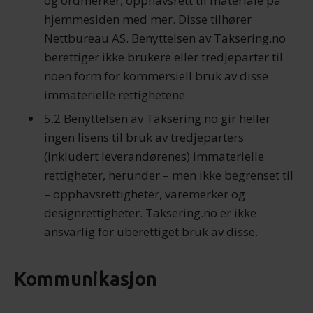
og ordmerker, opphavsrett til materiale på
med annen informasjon du har gjort tilgjengelig for dem,
hjemmesiden med mer. Disse tilhører
eller som de har samlet inn gjennom din bruk av
Nettbureau AS. Benyttelsen av Taksering.no
tjenestene deres.
berettiger ikke brukere eller tredjeparter til
noen form for kommersiell bruk av disse
immaterielle rettighetene.
5.2 Benyttelsen av Taksering.no gir heller
ingen lisens til bruk av tredjeparters
(inkludert leverandørenes) immaterielle
rettigheter, herunder – men ikke begrenset til
– opphavsrettigheter, varemerker og
designrettigheter. Taksering.no er ikke
ansvarlig for uberettiget bruk av disse.
Kommunikasjon