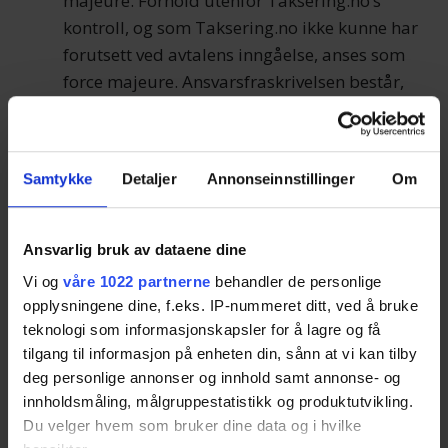
majeure. Forhold utenfor Taksering.no’s
kontroll, og som Taksering.no ikke kunne har
forutsett ved avtalens inngåelse, anses som
force majeure. Ansvarsfraskrivelsen består,
så lenge de uforutsette hendelsene består.
Eksempler på force majeure er
naturkatastrofer eller usedvanlige
Samtykke
Detaljer
Annonseinnstillinger
Om
naturforhold, terror, brann, oversvømmelse,
hærverk, arbeidskonflikter, alminnelig
vareknapphet, valuta- eller
Ansvarlig bruk av dataene dine
importrestriksjoner, eller utbrudd av en
Vi og
våre 1022 partnerne
behandler de personlige
smittsom sykdom i et slikt omfang at det
opplysningene dine, f.eks. IP-nummeret ditt, ved å bruke
påvirker Taksering.no’s muligheter til å
teknologi som informasjonskapsler for å lagre og få
oppfylle sine forpliktelser. Dette gjelder også
tilgang til informasjon på enheten din, sånn at vi kan tilby
mangler eller forsinkelser hos eventuelle
deg personlige annonser og innhold samt annonse- og
innholdsmåling, målgruppestatistikk og produktutvikling.
underleverandører eller andre tredjeparter.
Du velger hvem som bruker dine data og i hvilke
4.6 Taksering.no er ikke ansvarlig på vegne av